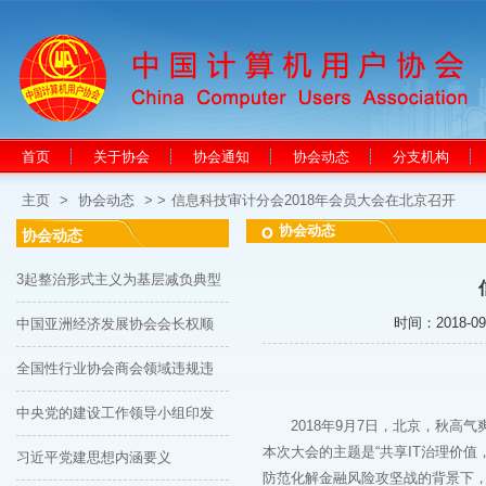
首页
关于协会
协会通知
协会动态
分支机构
主页
>
协会动态
> >
信息科技审计分会2018年会员大会在北京召开
协会动态
协会动态
3起整治形式主义为基层减负典型
时间：2018-09-
中国亚洲经济发展协会会长权顺
全国性行业协会商会领域违规违
中央党的建设工作领导小组印发
2018年9月7日，北京，秋高气
本次大会的主题是“共享IT治理价值
习近平党建思想内涵要义
防范化解金融风险攻坚战的背景下